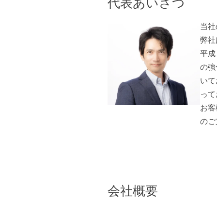
代表あいさつ
当社
弊社
平成
の強
いて
って
お客
のご
会社概要